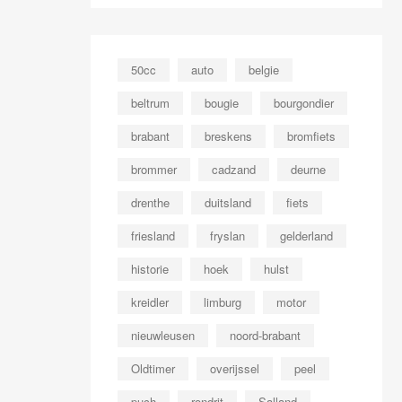
50cc
auto
belgie
beltrum
bougie
bourgondier
brabant
breskens
bromfiets
brommer
cadzand
deurne
drenthe
duitsland
fiets
friesland
fryslan
gelderland
historie
hoek
hulst
kreidler
limburg
motor
nieuwleusen
noord-brabant
Oldtimer
overijssel
peel
puch
rondrit
Salland