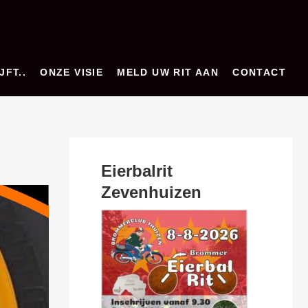
JFT..
ONZE VISIE
MELD UW RIT AAN
CONTACT
Eierbalrit
Zevenhuizen