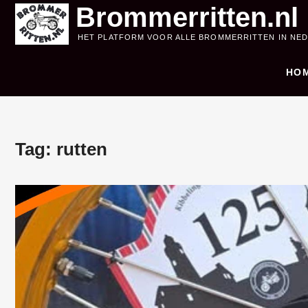
Skip
Brommerritten.nl
to
HET PLATFORM VOOR ALLE BROMMERRITTEN IN NE
content
HO
Tag:
rutten