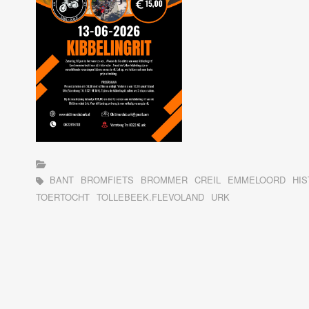
BANT
BROMFIETS
BROMMER
CREIL
EMMELOORD
HIS
TOERTOCHT
TOLLEBEEK.FLEVOLAND
URK