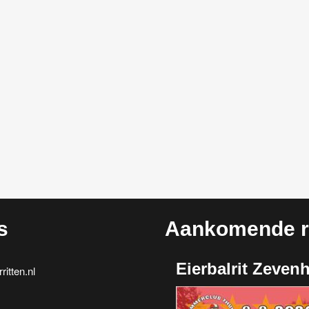
s
Aankomende ri
Eierbalrit Zeven
itten.nl