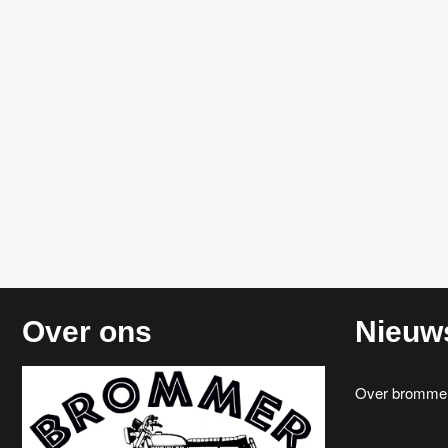
Over ons
Nieuw
Over brommerr