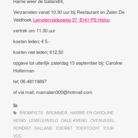
Harrie weer de Sallandrit,
Verzamelen vanaf 10.30 uur bij Restaurant en Zalen De
Veldhoek
Lemelerveldseweg 37, 8141 PS Heino
vertrek om 11.30 uur
kosten leden; € 5.-
kosten niet leden; €12,50
opgave tot uiterlijk zaterdag 13 september bij; Caroline
Holterman
tel; 06-48119897
of via mail; mamalien300@hotmail.com
BROMFIETS
BROMMER
HARRIE EN CAROLINE
HEINO
LEMELERVELD
OALE KRENG
OVERIJSSEL
RONDRIT
SALLAND
TOERRIT
TOERTOCHT
TOUR
VOC