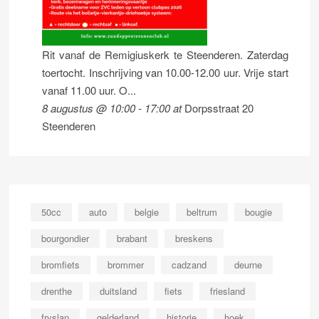
Rit vanaf de Remigiuskerk te Steenderen. Zaterdag
toertocht. Inschrijving van 10.00-12.00 uur. Vrije start
vanaf 11.00 uur. O...
8 augustus @ 10:00
-
17:00
at
Dorpsstraat 20
Steenderen
50cc
auto
belgie
beltrum
bougie
bourgondier
brabant
breskens
bromfiets
brommer
cadzand
deurne
drenthe
duitsland
fiets
friesland
fryslan
gelderland
historie
hoek