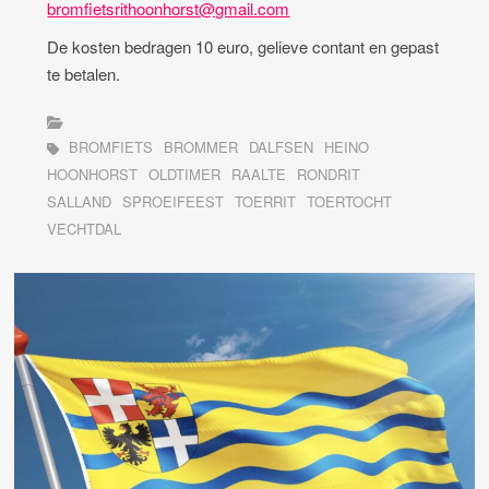
bromfietsrithoonhorst@gmail.com
De kosten bedragen 10 euro, gelieve contant en gepast
te betalen.
BROMFIETS
BROMMER
DALFSEN
HEINO
HOONHORST
OLDTIMER
RAALTE
RONDRIT
SALLAND
SPROEIFEEST
TOERRIT
TOERTOCHT
VECHTDAL