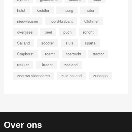
hulst
kreidler
limburg
motor
nieuwleusen
noord-brabant
Oldtimer
overijssel
peel
puch
rondrit
Salland
scooter
sluis
sparta
Staphorst
toerrit
toertocht
tractor
trekker
Utrecht
zeeland
zeeuws vlaanderen
zuid holland
zundapp
Over ons