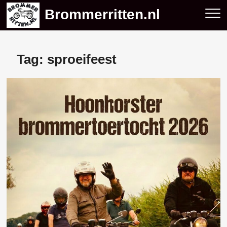
Skip
Brommerritten.nl
to
content
Tag:
sproeifeest