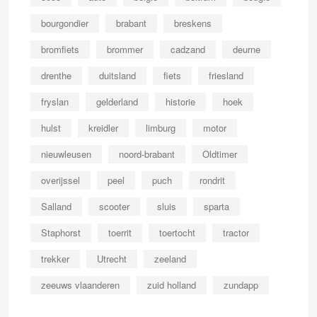
bourgondier
brabant
breskens
bromfiets
brommer
cadzand
deurne
drenthe
duitsland
fiets
friesland
fryslan
gelderland
historie
hoek
hulst
kreidler
limburg
motor
nieuwleusen
noord-brabant
Oldtimer
overijssel
peel
puch
rondrit
Salland
scooter
sluis
sparta
Staphorst
toerrit
toertocht
tractor
trekker
Utrecht
zeeland
zeeuws vlaanderen
zuid holland
zundapp