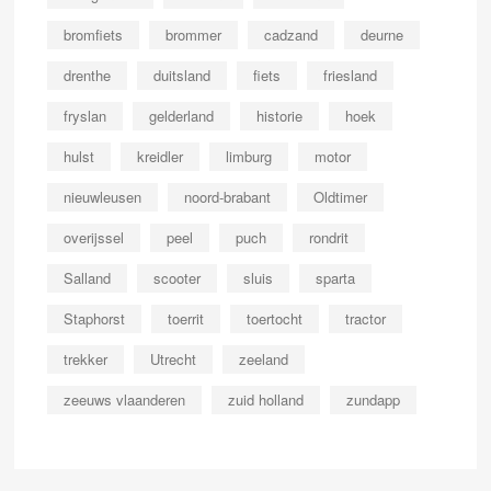
bromfiets
brommer
cadzand
deurne
drenthe
duitsland
fiets
friesland
fryslan
gelderland
historie
hoek
hulst
kreidler
limburg
motor
nieuwleusen
noord-brabant
Oldtimer
overijssel
peel
puch
rondrit
Salland
scooter
sluis
sparta
Staphorst
toerrit
toertocht
tractor
trekker
Utrecht
zeeland
zeeuws vlaanderen
zuid holland
zundapp