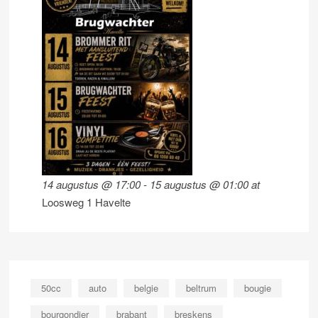
14 augustus @ 17:00
-
15 augustus @ 01:00
at
Loosweg 1 Havelte
50cc
auto
belgie
beltrum
bougie
bourgondier
brabant
breskens