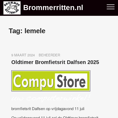
Skip
Brommerritten.nl
to
content
Tag:
lemele
9 MAART 2024
BEHEERDER
Oldtimer Bromfietsrit Dalfsen 2025
bromfietsrit Dalfsen op vrijdagavond 11 juli
Op vrijdagavond 11 juli zal de Oldtimer bromfietsrit